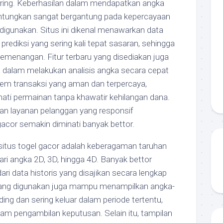
aring. Keberhasilan dalam mendapatkan angka
ntungkan sangat bergantung pada kepercayaan
digunakan. Situs ini dikenal menawarkan data
prediksi yang sering kali tepat sasaran, sehingga
emenangan. Fitur terbaru yang disediakan juga
alam melakukan analisis angka secara cepat
tem transaksi yang aman dan terpercaya,
ti permainan tanpa khawatir kehilangan dana.
dan layanan pelanggan yang responsif
gacor semakin diminati banyak bettor.
situs togel gacor adalah keberagaman taruhan
ari angka 2D, 3D, hingga 4D. Banyak bettor
ri data historis yang disajikan secara lengkap
 yang digunakan juga mampu menampilkan angka-
ing dan sering keluar dalam periode tertentu,
m pengambilan keputusan. Selain itu, tampilan