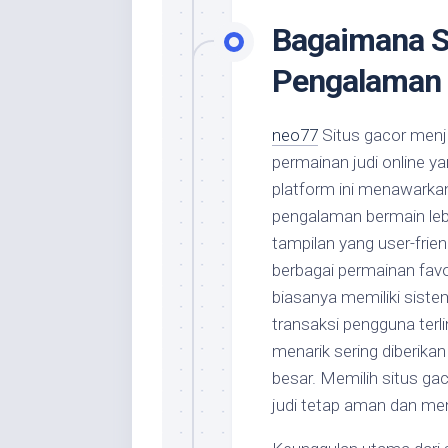
Bagaimana S
Pengalaman 
neo77
Situs gacor menja
permainan judi online 
platform ini menawarka
pengalaman bermain le
tampilan yang user-fri
berbagai permainan favor
biasanya memiliki sist
transaksi pengguna terl
menarik sering diberika
besar. Memilih situs gac
judi tetap aman dan m