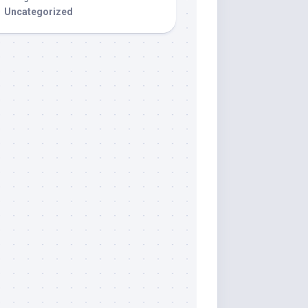
Uncategorized