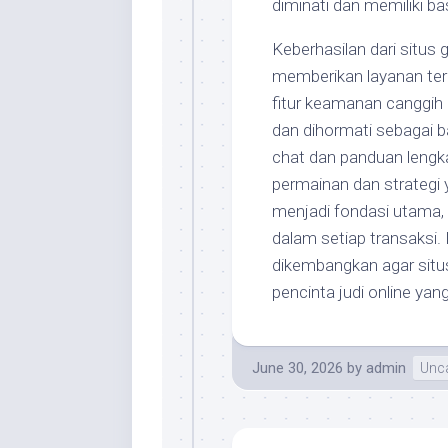
diminati dan memiliki ba
Keberhasilan dari situs 
memberikan layanan ter
fitur keamanan canggih 
dan dihormati sebagai bag
chat dan panduan len
permainan dan strategi 
menjadi fondasi utama
dalam setiap transaksi.
dikembangkan agar situs
pencinta judi online ya
June 30, 2026
by
admin
Unca