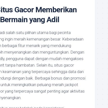
itus Gacor Memberikan
Bermain yang Adil
di salah satu pilihan utama bagi pecinta
yang ingin meraih kemenangan besar. Keberadaan
n berbagai fitur menarik yang mendukung
bih menyenangkan dan menguntungkan. Dengan
endly, pengguna dapat dengan mudah mengakses
it tanpa hambatan. Selain itu, situs gacor
em keamanan yang terpercaya sehingga data dan
indungi dengan baik. Berbagai bonus dan promosi
n untuk meningkatkan peluang meraih jackpot
or yang terpercaya sangat penting agar aktivitas
enyenangkan.