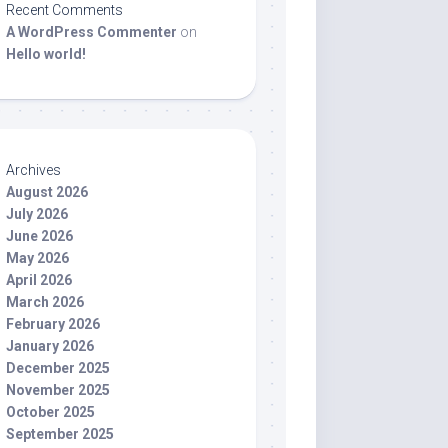
Recent Comments
A WordPress Commenter
on
Hello world!
Archives
August 2026
July 2026
June 2026
May 2026
April 2026
March 2026
February 2026
January 2026
December 2025
November 2025
October 2025
September 2025