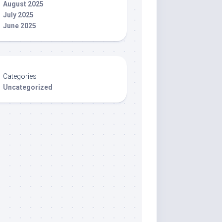
August 2025
July 2025
June 2025
Categories
Uncategorized