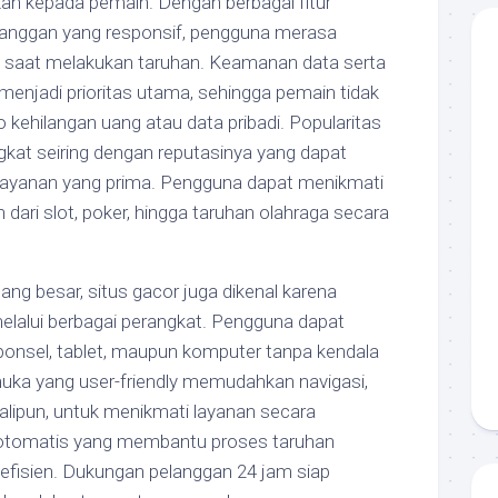
an kepada pemain. Dengan berbagai fitur
langgan yang responsif, pengguna merasa
i saat melakukan taruhan. Keamanan data serta
 menjadi prioritas utama, sehingga pemain tidak
ko kehilangan uang atau data pribadi. Popularitas
gkat seiring dengan reputasinya yang dapat
s layanan yang prima. Pengguna dapat menikmati
 dari slot, poker, hingga taruhan olahraga secara
ng besar, situs gacor juga dikenal karena
alui berbagai perangkat. Pengguna dapat
onsel, tablet, maupun komputer tanpa kendala
muka yang user-friendly memudahkan navigasi,
alipun, untuk menikmati layanan secara
 otomatis yang membantu proses taruhan
 efisien. Dukungan pelanggan 24 jam siap