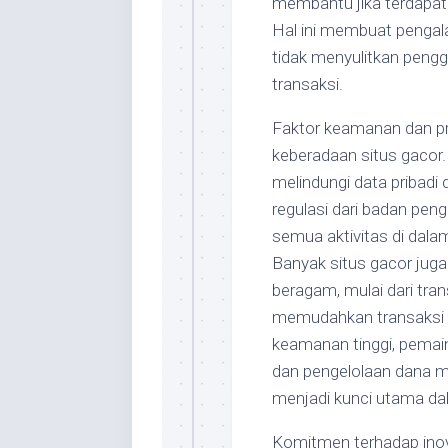
membantu jika terdapat
Hal ini membuat penga
tidak menyulitkan peng
transaksi.
Faktor keamanan dan pr
keberadaan situs gacor. 
melindungi data pribadi 
regulasi dari badan pe
semua aktivitas di dalam
Banyak situs gacor ju
beragam, mulai dari tran
memudahkan transaksi s
keamanan tinggi, pemai
dan pengelolaan dana m
menjadi kunci utama da
Komitmen terhadap inov