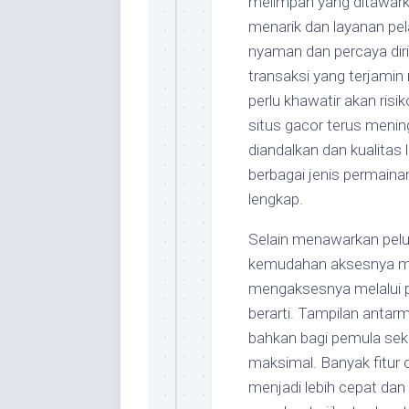
melimpah yang ditawark
menarik dan layanan pe
nyaman dan percaya dir
transaksi yang terjamin
perlu khawatir akan risi
situs gacor terus menin
diandalkan dan kualita
berbagai jenis permainan
lengkap.
Selain menawarkan pelua
kemudahan aksesnya mel
mengaksesnya melalui p
berarti. Tampilan antar
bahkan bagi pemula sek
maksimal. Banyak fitur
menjadi lebih cepat dan