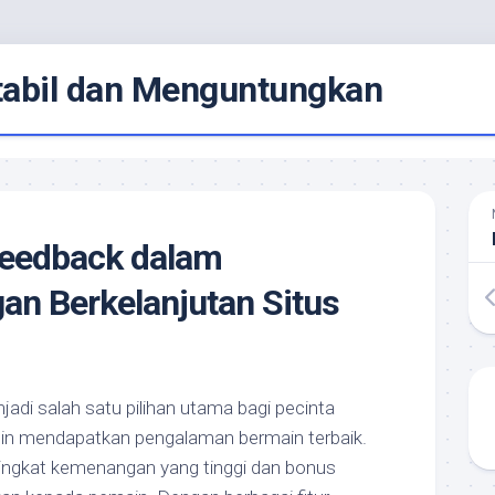
Stabil dan Menguntungkan
Feedback dalam
n Berkelanjutan Situs
adi salah satu pilihan utama bagi pecinta
ngin mendapatkan pengalaman bermain terbaik.
a tingkat kemenangan yang tinggi dan bonus