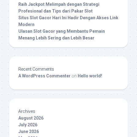
Raih Jackpot Melimpah dengan Strategi
Profesional dan Tips dari Pakar Slot
Situs Slot Gacor Hari Ini Hadir Dengan Akses Link
Modern
Ulasan Slot Gacor yang Membantu Pemain
Menang Lebih Sering dan Lebih Besar
Recent Comments
A WordPress Commenter
on
Hello world!
Archives
August 2026
July 2026
June 2026