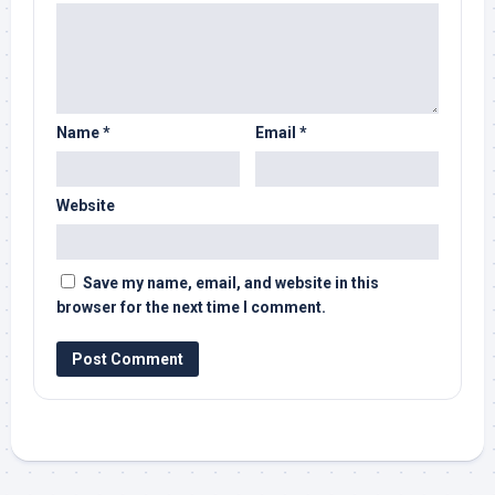
Name
*
Email
*
Website
Save my name, email, and website in this
browser for the next time I comment.