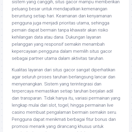
sistem yang canggih, situs gacor mampu memberikan
peluang besar untuk mendapatkan kemenangan
beruntung setiap hari. Keamanan dan kenyamanan
pengguna juga menjadi prioritas utama, sehingga
pemain dapat bermain tanpa khawatir akan risiko
kehilangan data atau dana. Dukungan layanan
pelanggan yang responsif semakin menambah
kepercayaan pengguna dalam memilih situs gacor
sebagai partner utama dalam aktivitas taruhan.
Kualitas layanan dari situs gacor sangat diperhatikan
agar seluruh proses taruhan berlangsung lancar dan
menyenangkan. Sistem yang terintegrasi dan
terpercaya memastikan setiap taruhan berjalan adil
dan transparan. Tidak hanya itu, variasi permainan yang
lengkap mulai dari slot, togel, hingga permainan live
casino membuat pengalaman bermain semakin seru.
Pengguna dapat menikmati berbagai fitur bonus dan
promosi menarik yang dirancang khusus untuk