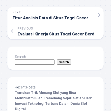
NEXT
Fitur Analisis Data di Situs Togel Gacor yang Membantu Pemain
PREVIOUS
Evaluasi Kinerja Situs Togel Gacor Berdasarkan Feedback Pemain
Search
Search
Recent Posts
Temukan Trik Menang Slot yang Bisa
Membuatmu Jadi Pemenang Sejati Setiap Hari!
Inovasi Teknologi Terbaru Dalam Dunia Slot
Digital