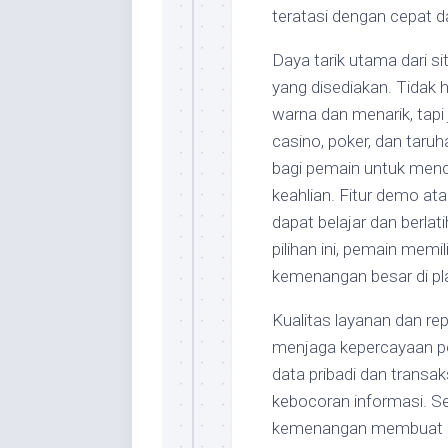
teratasi dengan cepat da
Daya tarik utama dari s
yang disediakan. Tidak
warna dan menarik, tapi 
casino, poker, dan taru
bagi pemain untuk menc
keahlian. Fitur demo at
dapat belajar dan berla
pilihan ini, pemain memi
kemenangan besar di pl
Kualitas layanan dan rep
menjaga kepercayaan p
data pribadi dan transak
kebocoran informasi. Se
kemenangan membuat plat