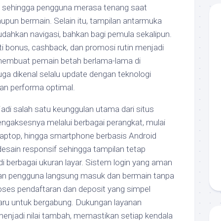
a, sehingga pengguna merasa tenang saat
pun bermain. Selain itu, tampilan antarmuka
dahkan navigasi, bahkan bagi pemula sekalipun.
rti bonus, cashback, dan promosi rutin menjadi
membuat pemain betah berlama-lama di
uga dikenal selalu update dengan teknologi
an performa optimal.
i salah satu keunggulan utama dari situs
ngaksesnya melalui berbagai perangkat, mulai
laptop, hingga smartphone berbasis Android
idesain responsif sehingga tampilan tetap
di berbagai ukuran layar. Sistem login yang aman
n pengguna langsung masuk dan bermain tanpa
roses pendaftaran dan deposit yang simpel
u untuk bergabung. Dukungan layanan
enjadi nilai tambah, memastikan setiap kendala