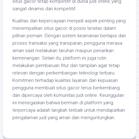
situs gacor tetap kompetitif di dunia judi online yang
sangat dinamis dan kompetitif.
Kualitas dan kepercayaan menjadi aspek penting yang
menempatkan situs gacor di posisi teratas dalam
pilihan pemain. Dengan sistem keamanan berlapis dan
proses transaksi yang transparan, pengguna merasa
aman saat melakukan taruhan maupun penarikan
kemenangan. Selain itu, platform ini juga rutin
melakukan pembaruan fitur dan tampilan agar tetap
relevan dengan perkembangan teknologi terbaru.
Komitmen terhadap kualitas layanan dan kepuasan
pengguna membuat situs gacor terus berkembang
dan dipercaya oleh komunitas judi online. Keunggulan
ini menegaskan bahwa bermain di platform yang
terpercaya adalah langkah terbaik untuk mendapatkan
pengalaman judi yang aman dan menguntungkan.