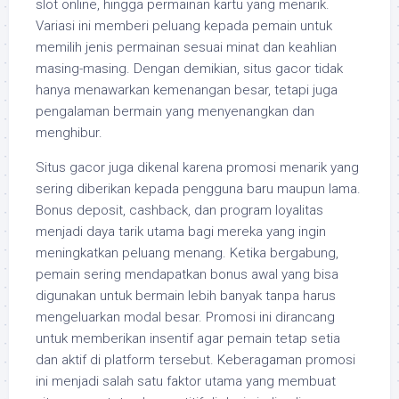
slot online, hingga permainan kartu yang menarik.
Variasi ini memberi peluang kepada pemain untuk
memilih jenis permainan sesuai minat dan keahlian
masing-masing. Dengan demikian, situs gacor tidak
hanya menawarkan kemenangan besar, tetapi juga
pengalaman bermain yang menyenangkan dan
menghibur.
Situs gacor juga dikenal karena promosi menarik yang
sering diberikan kepada pengguna baru maupun lama.
Bonus deposit, cashback, dan program loyalitas
menjadi daya tarik utama bagi mereka yang ingin
meningkatkan peluang menang. Ketika bergabung,
pemain sering mendapatkan bonus awal yang bisa
digunakan untuk bermain lebih banyak tanpa harus
mengeluarkan modal besar. Promosi ini dirancang
untuk memberikan insentif agar pemain tetap setia
dan aktif di platform tersebut. Keberagaman promosi
ini menjadi salah satu faktor utama yang membuat