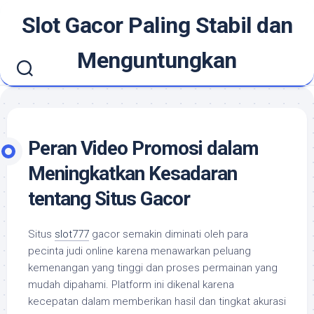
Skip
Slot Gacor Paling Stabil dan
to
content
Menguntungkan
Peran Video Promosi dalam
Meningkatkan Kesadaran
tentang Situs Gacor
Situs
slot777
gacor semakin diminati oleh para
pecinta judi online karena menawarkan peluang
kemenangan yang tinggi dan proses permainan yang
mudah dipahami. Platform ini dikenal karena
kecepatan dalam memberikan hasil dan tingkat akurasi