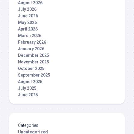
August 2026
July 2026
June 2026
May 2026
April 2026
March 2026
February 2026
January 2026
December 2025
November 2025
October 2025
September 2025
August 2025
July 2025
June 2025
Categories
Uncategorized