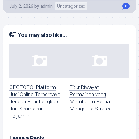
July 2, 2026
by
admin
Uncategorized
0
You may also like...
CPGTOTO: Platform
Fitur Riwayat
Judi Online Terpercaya
Permainan yang
dengan Fitur Lengkap
Membantu Pemain
dan Keamanan
Mengelola Strategi
Terjamin
Leave a Reply