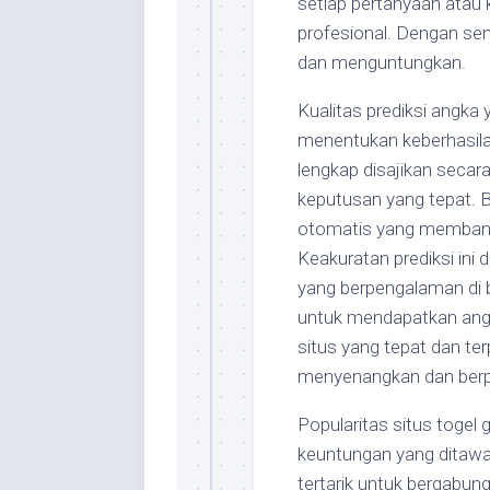
setiap pertanyaan atau 
profesional. Dengan semu
dan menguntungkan.
Kualitas prediksi angka 
menentukan keberhasilan
lengkap disajikan seca
keputusan yang tepat. B
otomatis yang membant
Keakuratan prediksi ini 
yang berpengalaman di b
untuk mendapatkan angk
situs yang tepat dan t
menyenangkan dan berpe
Popularitas situs toge
keuntungan yang ditawa
tertarik untuk bergabun