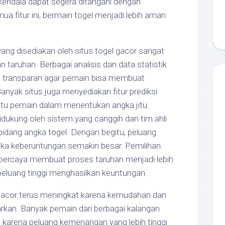
kendala dapat segera ditangani dengan
a fitur ini, bermain togel menjadi lebih aman
yang disediakan oleh situs togel gacor sangat
 taruhan. Berbagai analisis dan data statistik
ra transparan agar pemain bisa membuat
anyak situs juga menyediakan fitur prediksi
u pemain dalam menentukan angka jitu.
didukung oleh sistem yang canggih dan tim ahli
idang angka togel. Dengan begitu, peluang
a keberuntungan semakin besar. Pemilihan
erpercaya membuat proses taruhan menjadi lebih
luang tinggi menghasilkan keuntungan.
l gacor terus meningkat karena kemudahan dan
rkan. Banyak pemain dari berbagai kalangan
g karena peluang kemenangan yang lebih tinggi