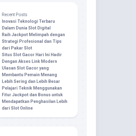
Recent Posts
Inovasi Teknologi Terbaru
Dalam Dunia Slot Digital
Raih Jackpot Melimpah dengan
Strategi Profesional dan Tips
dari Pakar Slot
Situs Slot Gacor Hari Ini Hadir
Dengan Akses Link Modern
Ulasan Slot Gacor yang
Membantu Pemain Menang
Lebih Sering dan Lebih Besar
Pelajari Teknik Menggunakan
Fitur Jackpot dan Bonus untuk
Mendapatkan Penghasilan Lebih
dari Slot Online