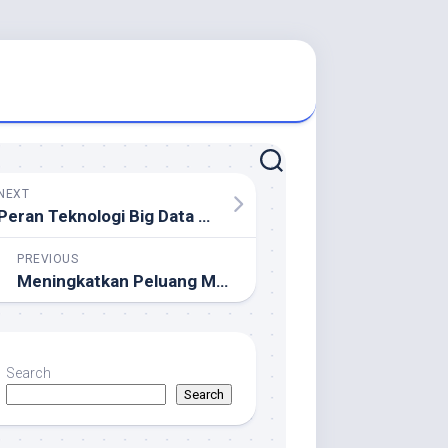
NEXT
Peran Teknologi Big Data dalam Menyesuaikan Penawaran di Situs Gacor
PREVIOUS
Meningkatkan Peluang Menang Melalui Fitur Statistik di Situs Gacor
Search
Search