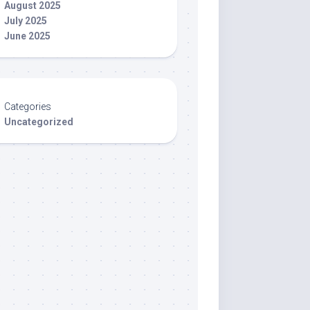
August 2025
July 2025
June 2025
Categories
Uncategorized