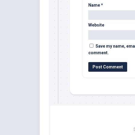
Name
*
Website
Save my name, email,
comment.