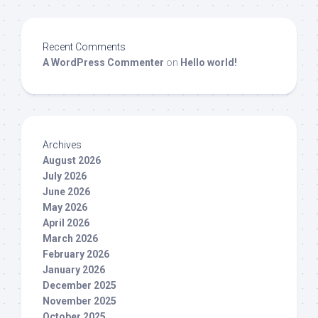
Recent Comments
A WordPress Commenter
on
Hello world!
Archives
August 2026
July 2026
June 2026
May 2026
April 2026
March 2026
February 2026
January 2026
December 2025
November 2025
October 2025