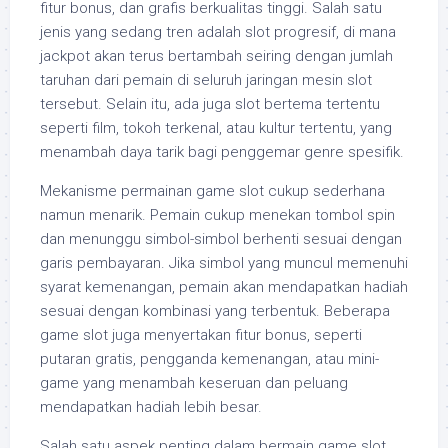
fitur bonus, dan grafis berkualitas tinggi. Salah satu
jenis yang sedang tren adalah slot progresif, di mana
jackpot akan terus bertambah seiring dengan jumlah
taruhan dari pemain di seluruh jaringan mesin slot
tersebut. Selain itu, ada juga slot bertema tertentu
seperti film, tokoh terkenal, atau kultur tertentu, yang
menambah daya tarik bagi penggemar genre spesifik.
Mekanisme permainan game slot cukup sederhana
namun menarik. Pemain cukup menekan tombol spin
dan menunggu simbol-simbol berhenti sesuai dengan
garis pembayaran. Jika simbol yang muncul memenuhi
syarat kemenangan, pemain akan mendapatkan hadiah
sesuai dengan kombinasi yang terbentuk. Beberapa
game slot juga menyertakan fitur bonus, seperti
putaran gratis, pengganda kemenangan, atau mini-
game yang menambah keseruan dan peluang
mendapatkan hadiah lebih besar.
Salah satu aspek penting dalam bermain game slot