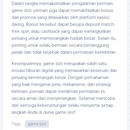
Dalam rangka memaksimalkan pengalaman bermain
game slot, pemain juga dapat memanfaatkan bonus
dan promosi yang ditawarkan oleh platform kasino
daring. Bonus tersebut dapat berupa deposit match,
free spin, atau cashback yang dapat meningkatkan
peluang untuk memenangkan hadiah besar. Selain itu,
penting untuk selalu bermain secara bertanggung
jawab dan tidak terjebak dalam permainan berlebihan.
Kesimpulannya, game slot merupakan salah satu
inovasi hiburan digital yang menawarkan keseruan dan
peluang kemenangan besar. Dengan pemahaman
yang baik mengenai jenis, mekanisme, dan strategi
bermain, pemain dapat menikmati permainan ini
secara aman dan menyenangkan. Selamat mencoba
dan semoga keberuntungan selalu menyertai setiap
langkah Anda di dunia game slot!
Tags:
game slot