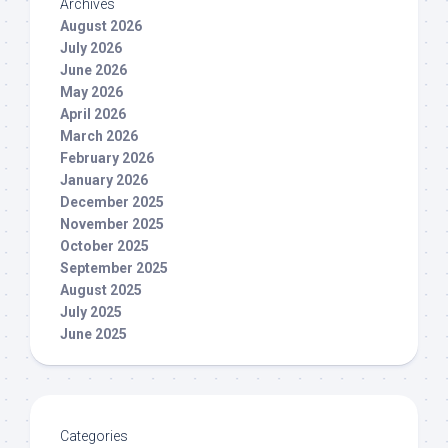
Archives
August 2026
July 2026
June 2026
May 2026
April 2026
March 2026
February 2026
January 2026
December 2025
November 2025
October 2025
September 2025
August 2025
July 2025
June 2025
Categories