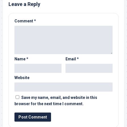
Leave a Reply
Comment
*
Name
*
Email
*
Website
Save my name, email, and website in this
browser for the next time I comment.