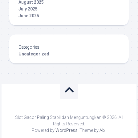
August 2025
July 2025
June 2025
Categories
Uncategorized
Slot Gacor Paling Stabil dan Menguntungkan © 2026. All
Rights Reserved.
Powered by
WordPress
. Theme by
Alx
.