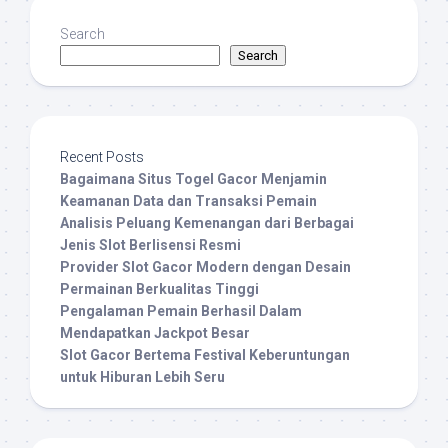
Search
Search
Recent Posts
Bagaimana Situs Togel Gacor Menjamin
Keamanan Data dan Transaksi Pemain
Analisis Peluang Kemenangan dari Berbagai
Jenis Slot Berlisensi Resmi
Provider Slot Gacor Modern dengan Desain
Permainan Berkualitas Tinggi
Pengalaman Pemain Berhasil Dalam
Mendapatkan Jackpot Besar
Slot Gacor Bertema Festival Keberuntungan
untuk Hiburan Lebih Seru