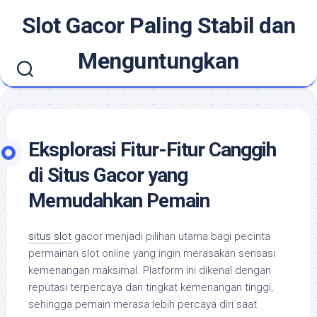
Skip
Slot Gacor Paling Stabil dan
to
content
Menguntungkan
Eksplorasi Fitur-Fitur Canggih
di Situs Gacor yang
Memudahkan Pemain
situs slot
gacor menjadi pilihan utama bagi pecinta
permainan slot online yang ingin merasakan sensasi
kemenangan maksimal. Platform ini dikenal dengan
reputasi terpercaya dan tingkat kemenangan tinggi,
sehingga pemain merasa lebih percaya diri saat