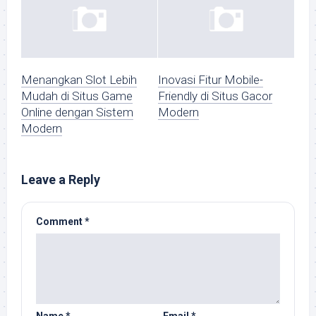
Menangkan Slot Lebih
Inovasi Fitur Mobile-
Mudah di Situs Game
Friendly di Situs Gacor
Online dengan Sistem
Modern
Modern
Leave a Reply
Comment
*