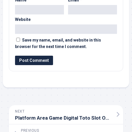
Name
*
Email
*
Website
Save my name, email, and website in this
browser for the next time I comment.
NEXT
Platform Area Game Digital Toto Slot Online Terkece untuk Pemula
PREVIOUS