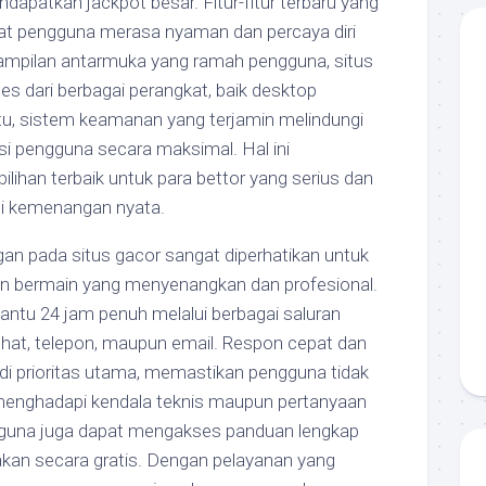
dapatkan jackpot besar. Fitur-fitur terbaru yang
at pengguna merasa nyaman dan percaya diri
ampilan antarmuka yang ramah pengguna, situs
 dari berbagai perangkat, baik desktop
tu, sistem keamanan yang terjamin melindungi
ksi pengguna secara maksimal. Hal ini
ilihan terbaik untuk para bettor yang serius dan
i kemenangan nyata.
gan pada situs gacor sangat diperhatikan untuk
 bermain yang menyenangkan dan profesional.
ntu 24 jam penuh melalui berbagai saluran
 chat, telepon, maupun email. Respon cepat dan
di prioritas utama, memastikan pengguna tidak
menghadapi kendala teknis maupun pertanyaan
gguna juga dapat mengakses panduan lengkap
diakan secara gratis. Dengan pelayanan yang