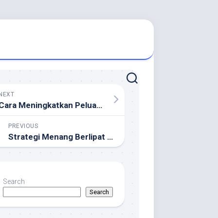
NEXT
Cara Meningkatkan Peluang Menang di Situs Gacor Terbaru Tahun Ini
PREVIOUS
Strategi Menang Berlipat Ganda di Situs Gacor Terbaik Tahun Ini
Search
Search