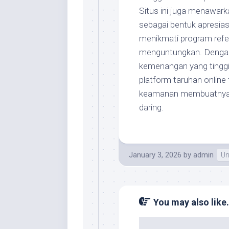
Situs ini juga menawar
sebagai bentuk apresia
menikmati program refer
menguntungkan. Dengan 
kemenangan yang tinggi
platform taruhan online
keamanan membuatnya te
daring.
January 3, 2026
by
admin
Un
You may also like.