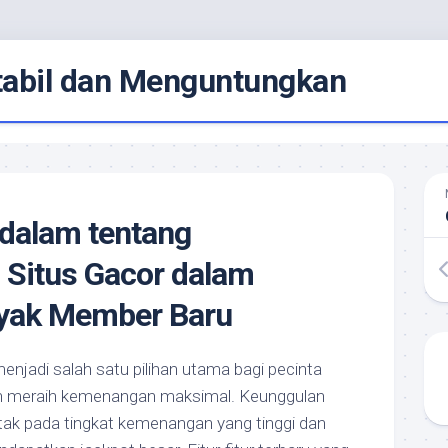
Stabil dan Menguntungkan
ndalam tentang
 Situs Gacor dalam
yak Member Baru
enjadi salah satu pilihan utama bagi pecinta
gin meraih kemenangan maksimal. Keunggulan
letak pada tingkat kemenangan yang tinggi dan