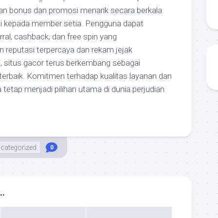
kan bonus dan promosi menarik secara berkala
si kepada member setia. Pengguna dapat
ral, cashback, dan free spin yang
reputasi terpercaya dan rekam jejak
, situs gacor terus berkembang sebagai
 terbaik. Komitmen terhadap kualitas layanan dan
tap menjadi pilihan utama di dunia perjudian
categorized
0
..