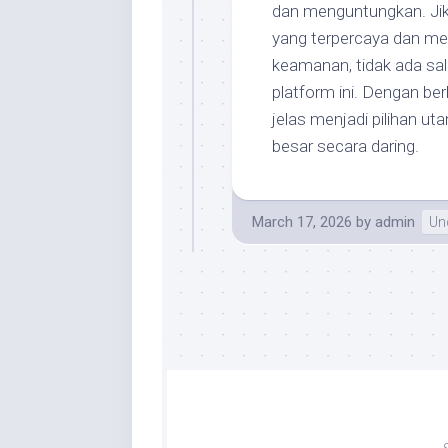
dan menguntungkan. Jik
yang terpercaya dan me
keamanan, tidak ada s
platform ini. Dengan be
jelas menjadi pilihan u
besar secara daring.
March 17, 2026
by
admin
Un