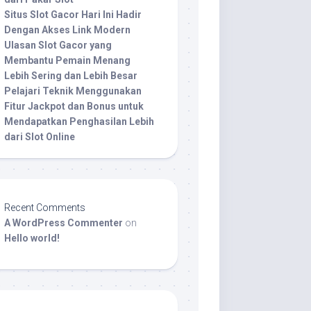
Situs Slot Gacor Hari Ini Hadir
Dengan Akses Link Modern
Ulasan Slot Gacor yang
Membantu Pemain Menang
Lebih Sering dan Lebih Besar
Pelajari Teknik Menggunakan
Fitur Jackpot dan Bonus untuk
Mendapatkan Penghasilan Lebih
dari Slot Online
Recent Comments
A WordPress Commenter
on
Hello world!