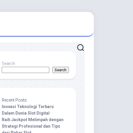
Search
Search
Recent Posts
Inovasi Teknologi Terbaru
Dalam Dunia Slot Digital
Raih Jackpot Melimpah dengan
Strategi Profesional dan Tips
dari Pakar Slot