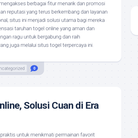
mengakses berbagai fitur menarik dan promosi
ngan reputasi yang terus berkembang dan layanan
nal, situs ini menjadi solusi utama bagi mereka
ensasi taruhan togel online yang aman dan
ngan ragu untuk bergabung dan raih
g juga melalui situs togel terpercaya ini.
ncategorized
0
line, Solusi Cuan di Era
praktis untuk menikmati permainan favorit