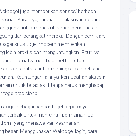
Waktogel juga memberikan sensasi berbeda
sional. Pasalnya, taruhan ini dilakukan secara
engguna untuk mengikuti setiap pengundian
ngsung dari perangkat mereka. Dengan demikian,
bagai situs togel modern memberikan
 lebih praktis dan menguntungkan. Fitur live
secara otomatis membuat bettor tetap
elakukan analisis untuk meningkatkan peluang
aruhan. Keuntungan lainnya, kemudahan akses ini
main untuk tetap aktif tanpa harus menghadapi
 togel tradisional.
ktogel sebagai bandar togel terpercaya
an terbaik untuk menikmati permainan judi
platform yang menawarkan keamanan,
g besar. Menggunakan Waktogel login, para