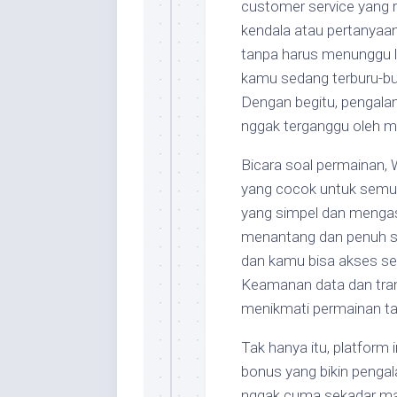
customer service yang r
kendala atau pertanyaa
tanpa harus menunggu l
kamu sedang terburu-bu
Dengan begitu, pengal
nggak terganggu oleh m
Bicara soal permainan,
yang cocok untuk semua 
yang simpel dan mengas
menantang dan penuh str
dan kamu bisa akses se
Keamanan data dan tran
menikmati permainan t
Tak hanya itu, platform
bonus yang bikin penga
nggak cuma sekadar mai