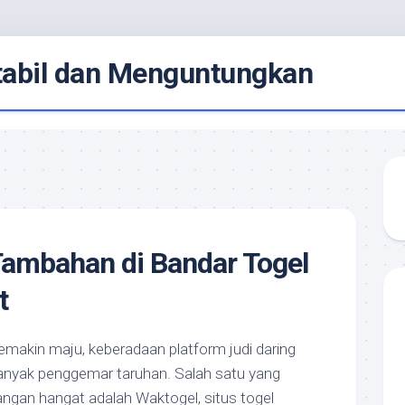
Stabil dan Menguntungkan
Tambahan di Bandar Togel
t
semakin maju, keberadaan platform judi daring
banyak penggemar taruhan. Salah satu yang
ngan hangat adalah Waktogel, situs togel