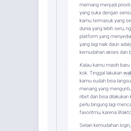
memang menjadi priorit
yang suka dengan sensa
kamu termasuk yang ser
dunia yang lebih seru,
platform yang menyedia
yang lagi naik daun ad
kemudahan akses dan be
Kalau kamu masih baru
kok. Tinggal lakukan
wak
kamu sudah bisa langsu
menang yang menguntungk
ribet dan bisa dilakuka
perlu bingung lagi men
favoritmu, karena Waktog
Selain kemudahan login,