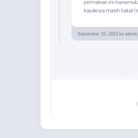
permainan ini menemukan
kayaknya masih bakal te
September 30, 2025
by
admin