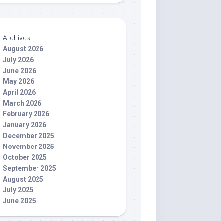
Archives
August 2026
July 2026
June 2026
May 2026
April 2026
March 2026
February 2026
January 2026
December 2025
November 2025
October 2025
September 2025
August 2025
July 2025
June 2025