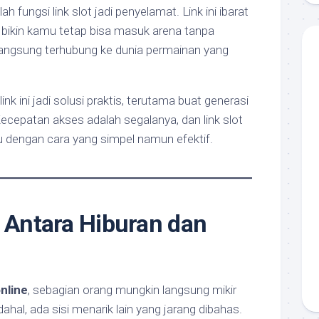
ilah fungsi link slot jadi penyelamat. Link ini ibarat
 bikin kamu tetap bisa masuk arena tanpa
 langsung terhubung ke dunia permainan yang
k ini jadi solusi praktis, terutama buat generasi
 Kecepatan akses adalah segalanya, dan link slot
 dengan cara yang simpel namun efektif.
: Antara Hiburan dan
online
, sebagian orang mungkin langsung mikir
hal, ada sisi menarik lain yang jarang dibahas.