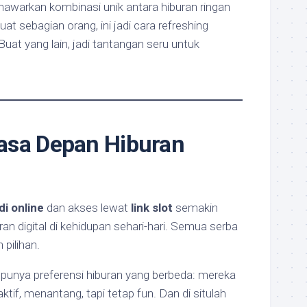
menawarkan kombinasi unik antara hiburan ringan
uat sebagian orang, ini jadi cara refreshing
 Buat yang lain, jadi tantangan seru untuk
asa Depan Hiburan
di online
dan akses lewat
link slot
semakin
an digital di kehidupan sehari-hari. Semua serba
 pilihan.
 punya preferensi hiburan yang berbeda: mereka
ktif, menantang, tapi tetap fun. Dan di situlah