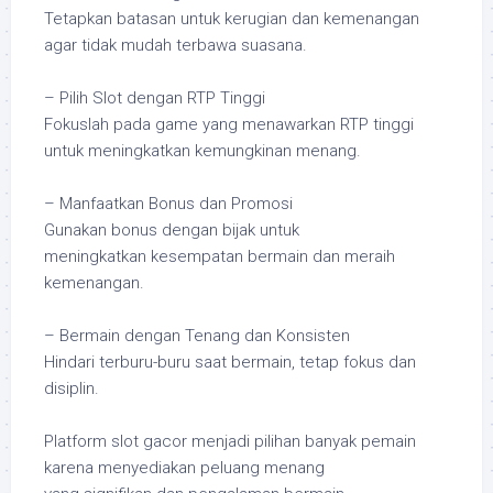
Tetapkan batasan untuk kerugian dan kemenangan
agar tidak mudah terbawa suasana.
– Pilih Slot dengan RTP Tinggi
Fokuslah pada game yang menawarkan RTP tinggi
untuk meningkatkan kemungkinan menang.
– Manfaatkan Bonus dan Promosi
Gunakan bonus dengan bijak untuk
meningkatkan kesempatan bermain dan meraih
kemenangan.
– Bermain dengan Tenang dan Konsisten
Hindari terburu-buru saat bermain, tetap fokus dan
disiplin.
Platform slot gacor menjadi pilihan banyak pemain
karena menyediakan peluang menang