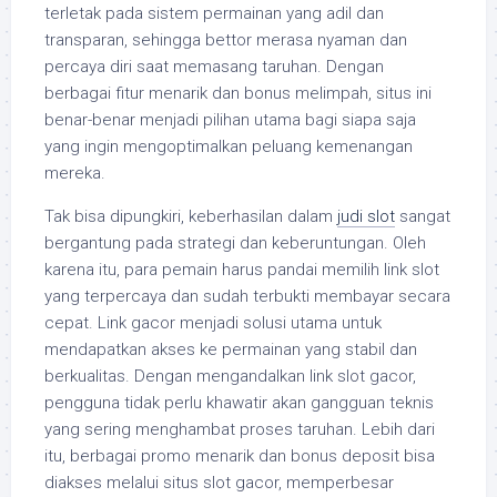
terletak pada sistem permainan yang adil dan
transparan, sehingga bettor merasa nyaman dan
percaya diri saat memasang taruhan. Dengan
berbagai fitur menarik dan bonus melimpah, situs ini
benar-benar menjadi pilihan utama bagi siapa saja
yang ingin mengoptimalkan peluang kemenangan
mereka.
Tak bisa dipungkiri, keberhasilan dalam
judi slot
sangat
bergantung pada strategi dan keberuntungan. Oleh
karena itu, para pemain harus pandai memilih link slot
yang terpercaya dan sudah terbukti membayar secara
cepat. Link gacor menjadi solusi utama untuk
mendapatkan akses ke permainan yang stabil dan
berkualitas. Dengan mengandalkan link slot gacor,
pengguna tidak perlu khawatir akan gangguan teknis
yang sering menghambat proses taruhan. Lebih dari
itu, berbagai promo menarik dan bonus deposit bisa
diakses melalui situs slot gacor, memperbesar