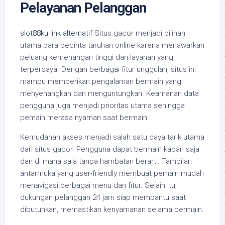
Pelayanan Pelanggan
slot88ku link alternatif
Situs gacor menjadi pilihan
utama para pecinta taruhan online karena menawarkan
peluang kemenangan tinggi dan layanan yang
terpercaya. Dengan berbagai fitur unggulan, situs ini
mampu memberikan pengalaman bermain yang
menyenangkan dan menguntungkan. Keamanan data
pengguna juga menjadi prioritas utama sehingga
pemain merasa nyaman saat bermain.
Kemudahan akses menjadi salah satu daya tarik utama
dari situs gacor. Pengguna dapat bermain kapan saja
dan di mana saja tanpa hambatan berarti. Tampilan
antarmuka yang user-friendly membuat pemain mudah
menavigasi berbagai menu dan fitur. Selain itu,
dukungan pelanggan 24 jam siap membantu saat
dibutuhkan, memastikan kenyamanan selama bermain.