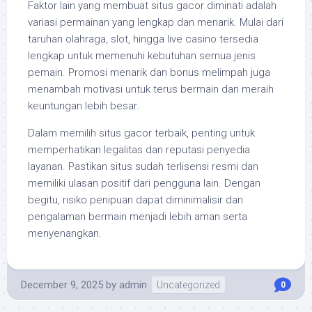
Faktor lain yang membuat situs gacor diminati adalah
variasi permainan yang lengkap dan menarik. Mulai dari
taruhan olahraga, slot, hingga live casino tersedia
lengkap untuk memenuhi kebutuhan semua jenis
pemain. Promosi menarik dan bonus melimpah juga
menambah motivasi untuk terus bermain dan meraih
keuntungan lebih besar.
Dalam memilih situs gacor terbaik, penting untuk
memperhatikan legalitas dan reputasi penyedia
layanan. Pastikan situs sudah terlisensi resmi dan
memiliki ulasan positif dari pengguna lain. Dengan
begitu, risiko penipuan dapat diminimalisir dan
pengalaman bermain menjadi lebih aman serta
menyenangkan.
December 9, 2025
by
admin
Uncategorized
0