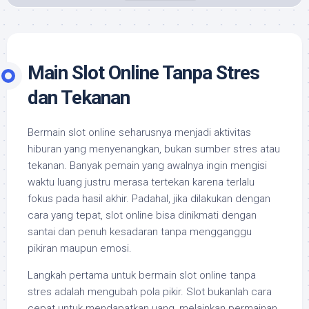
Main Slot Online Tanpa Stres
dan Tekanan
Bermain slot online seharusnya menjadi aktivitas
hiburan yang menyenangkan, bukan sumber stres atau
tekanan. Banyak pemain yang awalnya ingin mengisi
waktu luang justru merasa tertekan karena terlalu
fokus pada hasil akhir. Padahal, jika dilakukan dengan
cara yang tepat, slot online bisa dinikmati dengan
santai dan penuh kesadaran tanpa mengganggu
pikiran maupun emosi.
Langkah pertama untuk bermain slot online tanpa
stres adalah mengubah pola pikir. Slot bukanlah cara
cepat untuk mendapatkan uang, melainkan permainan