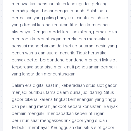
menawarkan sensasi tak tertandingi dan peluang
meraih jackpot besar dengan mudah. Salah satu
permainan yang paling banyak diminati adalah slot,
yang dikenal karena keunikan fitur dan kemudahan
aksesnya. Dengan modal kecil sekalipun, pemain bisa
mencoba keberuntungan mereka dan merasakan
sensasi mendebarkan dari setiap putaran mesin yang
penuh warna dan suara menarik. Tidak heran jika
banyak bettor berbondong-bondong mencari link slot
terpercaya agar bisa menikmati pengalaman bermain
yang lancar dan menguntungkan.
Dalam era digital saat ini, keberadaan situs slot gacor
menjadi bumbu utama dalam dunia judi daring. Situs
gacor dikenal karena tingkat kemenangan yang tinggi
dan peluang meraih jackpot secara konsisten. Banyak
pemain mengaku mendapatkan keberuntungan
beruntun saat mengakses link gacor yang sudah
terbukti membayar. Keunggulan dari situs slot gacor