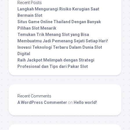
Recent Posts
Langkah Mengurangi Risiko Kerugian Saat
Bermain Slot
Situs Game Online Thailand Dengan Banyak
Pilihan Slot Menarik
Temukan Trik Menang Slot yang Bisa
Membuatmu Jadi Pemenang Sejati Setiap Hari!
Inovasi Teknologi Terbaru Dalam Dunia Slot
Digital
Raih Jackpot Melimpah dengan Strategi
Profesional dan Tips dari Pakar Slot
Recent Comments
A WordPress Commenter
on
Hello world!