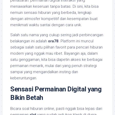
penasaran: permainan digital interaktif yang
menawarkan keseruan tanpa batas. Di sini, kita bisa
nemuin sensasi hiburan yang berbeda, lengkap
dengan atmosfer kompetitif dan kesempatan buat
menikmati waktu santai dengan cara unik.
Salah satu nama yang cukup sering jadi perbincangan
belakangan ini adalah
ora78
. Platform ini muncul
sebagai salah satu pilihan favorit para pencari hiburan
modern yang nggak mau ribet. Bayangin aja, dalam
satu genggaman, kita bisa dapetin akses ke berbagai
permainan menarik, mulai dari yang penuh strategi
sampai yang mengandalkan insting dan
keberuntungan.
Sensasi Permainan Digital yang
Bikin Betah
Bicara soal hiburan online, pasti nggak bisa lepas dari
permainan
slot
yang sudah jadi ikon klasik di dunia