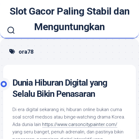
Skip
Slot Gacor Paling Stabil dan
to
content
Menguntungkan
ora78
Dunia Hiburan Digital yang
Selalu Bikin Penasaran
Di era digital sekarang ini, hiburan online bukan cuma
soal scroll medsos atau binge-watching drama Korea.
Ada dunia lain
https://www.carsoncitypainter.com/
yang seru banget, penuh adrenalin, dan pastinya bikin