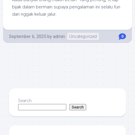
bijak dalam bermain supaya pengalaman ini selalu fun
dan nggak keluar jalur.
September 6, 2025
by
admin
Uncategorized
0
Search
Search