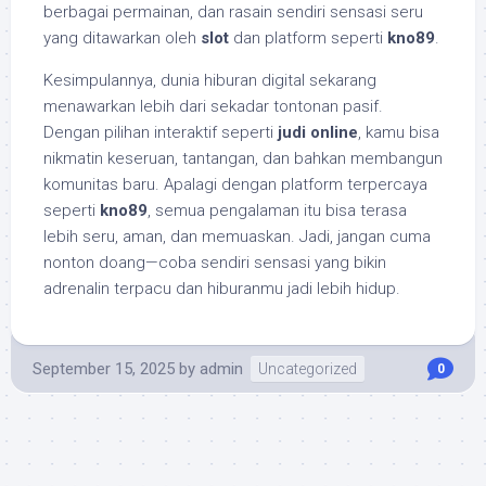
berbagai permainan, dan rasain sendiri sensasi seru
yang ditawarkan oleh
slot
dan platform seperti
kno89
.
Kesimpulannya, dunia hiburan digital sekarang
menawarkan lebih dari sekadar tontonan pasif.
Dengan pilihan interaktif seperti
judi online
, kamu bisa
nikmatin keseruan, tantangan, dan bahkan membangun
komunitas baru. Apalagi dengan platform terpercaya
seperti
kno89
, semua pengalaman itu bisa terasa
lebih seru, aman, dan memuaskan. Jadi, jangan cuma
nonton doang—coba sendiri sensasi yang bikin
adrenalin terpacu dan hiburanmu jadi lebih hidup.
September 15, 2025
by
admin
Uncategorized
0