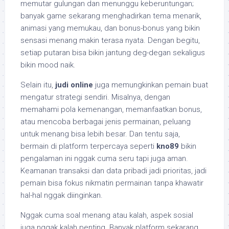
memutar gulungan dan menunggu keberuntungan;
banyak game sekarang menghadirkan tema menarik,
animasi yang memukau, dan bonus-bonus yang bikin
sensasi menang makin terasa nyata. Dengan begitu,
setiap putaran bisa bikin jantung deg-degan sekaligus
bikin mood naik.
Selain itu,
judi online
juga memungkinkan pemain buat
mengatur strategi sendiri. Misalnya, dengan
memahami pola kemenangan, memanfaatkan bonus,
atau mencoba berbagai jenis permainan, peluang
untuk menang bisa lebih besar. Dan tentu saja,
bermain di platform terpercaya seperti
kno89
bikin
pengalaman ini nggak cuma seru tapi juga aman.
Keamanan transaksi dan data pribadi jadi prioritas, jadi
pemain bisa fokus nikmatin permainan tanpa khawatir
hal-hal nggak diinginkan.
Nggak cuma soal menang atau kalah, aspek sosial
juga nggak kalah penting. Banyak platform sekarang